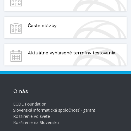
Časté otázky
Aktuálne vyhlásené termíny testovania
O nás
ECDL Foundation
Slovenská informatická spoločnosť - garant
Rozšírenie vo svete
Rozšírenie na Slovensku