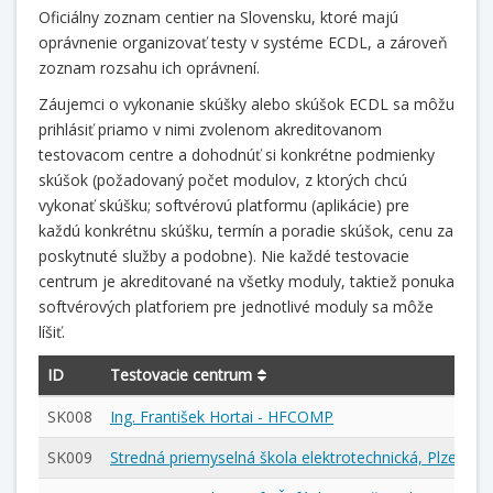
Oficiálny zoznam centier na Slovensku, ktoré majú
oprávnenie organizovať testy v systéme ECDL, a zároveň
zoznam rozsahu ich oprávnení.
Záujemci o vykonanie skúšky alebo skúšok ECDL sa môžu
prihlásiť priamo v nimi zvolenom akreditovanom
testovacom centre a dohodnúť si konkrétne podmienky
skúšok (požadovaný počet modulov, z ktorých chcú
vykonať skúšku; softvérovú platformu (aplikácie) pre
každú konkrétnu skúšku, termín a poradie skúšok, cenu za
poskytnuté služby a podobne). Nie každé testovacie
centrum je akreditované na všetky moduly, taktiež ponuka
softvérových platforiem pre jednotlivé moduly sa môže
líšiť.
ID
Testovacie centrum
SK008
Ing. František Hortai - HFCOMP
SK009
Stredná priemyselná škola elektrotechnická, Plzenská