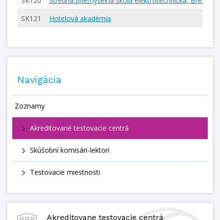
SK120
Stredná priemyselná škola elektrotechnická, Brezová 
SK121
Hotelová akadémia
Navigácia
Zoznamy
Akreditované testovacie centrá
Skúšobní komisári-lektori
Testovacie miestnosti
Akreditovane testovacie centrá