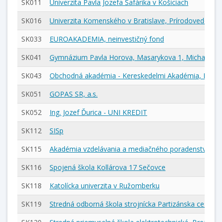
SK011
Univerzita Pavla Jozefa Šafárika v Košiciach
SK016
Univerzita Komenského v Bratislave, Prírodovedecká 
SK033
EUROAKADEMIA, neinvestičný fond
SK041
Gymnázium Pavla Horova, Masarykova 1, Michalovce
SK043
Obchodná akadémia - Kereskedelmi Akadémia, Bratis
SK051
GOPAS SR, a.s.
SK052
Ing. Jozef Ďurica - UNI KREDIT
SK112
SISp
SK115
Akadémia vzdelávania a mediačného poradenstva, n.
SK116
Spojená škola Kollárova 17 Sečovce
SK118
Katolícka univerzita v Ružomberku
SK119
Stredná odborná škola strojnícka Partizánska cesta