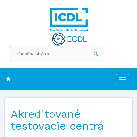
Toggle
navigat
Akreditované
testovacie centrá