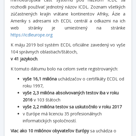
rozhodli používať jednotný názov ICDL. Zoznam všetkých
zúčastnených krajín vrátane kontinentov Afriky, Ázie a
Ameriky s adresami ich ECDL centrál a odkazmi na ich
web stránky je umiestnený na stránke
https://icdleurope.org
K máju 2019 bol systém ECDL oficiálne zavedený vo vyše
104 správnych oblastiach/štátoch,
v 41 jazykoch
.
K tomuto dátumu bolo na celom svete registrovaných:
vyše 16,1 milióna
uchádzačov o certifikáty ECDL od
roku 1997,
vyše 2,3 milióna absolvovaných testov iba v roku
2016
v 103 štátoch
vyše 2,2 milióna testov sa uskutočnilo v roku 2017
v Európe má licenciu 35 profesionálnych
informatických spoločností.
Viac ako 10 miliónov obyvateľov Európy
sa uchádza o