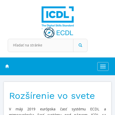
Toggle
navigat
Rozšírenie vo svete
V máji 2019 európska časť systému ECDL a
mimoeurópska časť systému pod názvom ICDL sa