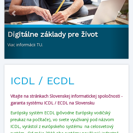
Digitálne základy pre život
Viac informácii TU.
ICDL / ECDL
Vitajte na stránkach
Slovenskej informatickej spoločnosti
-
garanta systému ICDL / ECDL na Slovensku
Európsky systém ECDL (pôvodne Európsky vodičský
preukaz na počítače), vo svete využívaný pod názvom
ICDL, vyrástol z európskeho systému na celosvetový