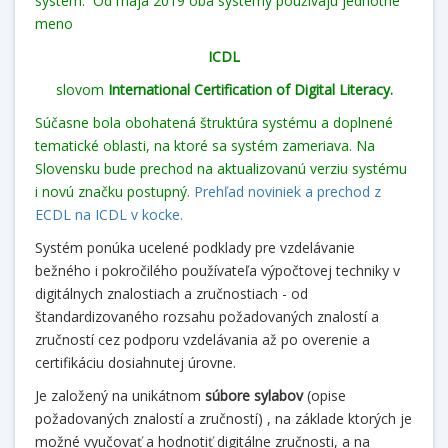
systém. Od mája 2019 oba systémy používajú jednotné
meno
ICDL
slovom
International Certification of Digital Literacy.
Súčasne bola obohatená štruktúra systému a doplnené
tematické oblasti, na ktoré sa systém zameriava. Na
Slovensku bude prechod na aktualizovanú verziu systému
i novú značku postupný.
Prehľad noviniek a prechod z
ECDL na ICDL v kocke.
Systém ponúka ucelené podklady pre vzdelávanie
bežného i pokročilého používateľa výpočtovej techniky v
digitálnych znalostiach a zručnostiach - od
štandardizovaného rozsahu požadovaných znalostí a
zručností cez podporu vzdelávania až po overenie a
certifikáciu dosiahnutej úrovne.
Je založený na unikátnom
súbore sylabov
(opise
požadovaných znalostí a zručností) , na základe ktorých je
možné vyučovať a hodnotiť digitálne zručnosti, a na