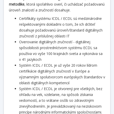
metodike
, ktorá spoľahlivo overí, či uchádzač požadovanú
úroveň znalostí a zručností dosahuje.
Certifikáty systému ICDL / ECDL sú medzinárodne
rešpektovanými dokladmi o tom, že ich držiteľ
dosahuje požadovanú úroveň/štandard digitálnych
zručností z príslušnej oblasti IT
Overovanie digitálnych zručností - digitálnej
spôsobilosti prostredníctvom systému ECDL sa
používa vo vyše 100 krajinách sveta a vykonáva sa
v 41 jazykoch
Systém ICDL / ECDL je už vyše 20 rokov lídrom
certifikácie digitálnych zručností v Európe a
významným spolutvorcom európskych štandardov v
oblasti digitálnych kompetencií
Systém ICDL / ECDL je otvorený pre všetkých, bez
ohľadu na vek, vzdelanie, na spôsob získania
vedomostí, a to vrátane osôb so zdravotným
znevýhodnením. Je prevádzkovaný na neziskovom
princípe národnými informatickými spoločnosťami.