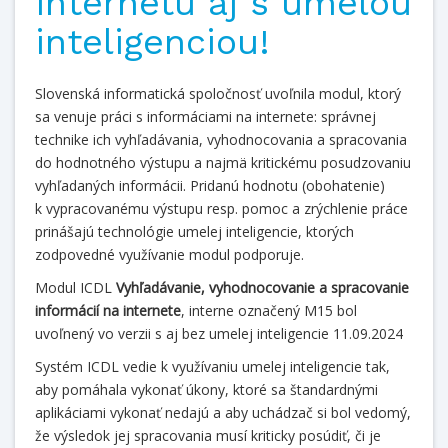
internetu aj s umelou
inteligenciou!
Slovenská informatická spoločnosť uvoľnila modul, ktorý
sa venuje práci s informáciami na internete: správnej
technike ich vyhľadávania, vyhodnocovania a spracovania
do hodnotného výstupu a najmä kritickému posudzovaniu
vyhľadaných informácii. Pridanú hodnotu (obohatenie)
k vypracovanému výstupu resp. pomoc a zrýchlenie práce
prinášajú technológie umelej inteligencie, ktorých
zodpovedné využívanie modul podporuje.
Modul ICDL
Vyhľadávanie, vyhodnocovanie a spracovanie
informácií na internete
, interne označený M15 bol
uvoľnený vo verzii s aj bez umelej inteligencie 11.09.2024
Systém ICDL vedie k využívaniu umelej inteligencie tak,
aby pomáhala vykonať úkony, ktoré sa štandardnými
aplikáciami vykonať nedajú a aby uchádzač si bol vedomý,
že výsledok jej spracovania musí kriticky posúdiť, či je