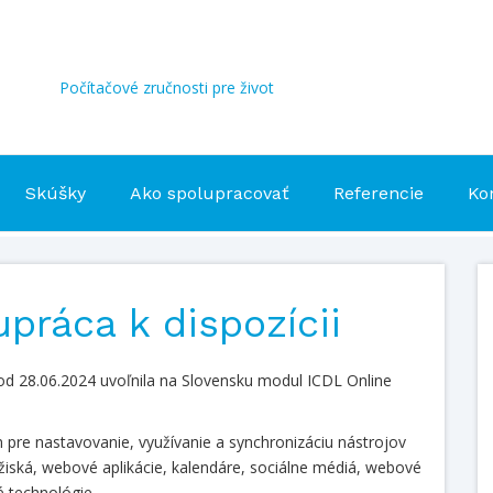
Počítačové zručnosti pre život
Skúšky
Ako spolupracovať
Referencie
Ko
práca k dispozícii
od 28.06.2024 uvoľnila na Slovensku modul ICDL Online
re nastavovanie, využívanie a synchronizáciu nástrojov
iská, webové aplikácie, kalendáre, sociálne médiá, webové
é technológie.