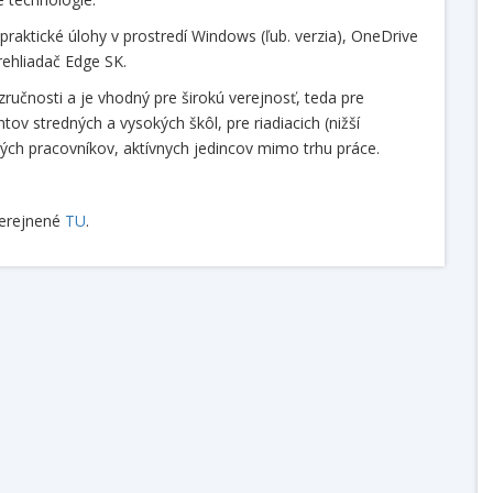
praktické úlohy v prostredí Windows (ľub. verzia), OneDrive
ehliadač Edge SK.
ručnosti a je vhodný pre širokú verejnosť, teda pre
tov stredných a vysokých škôl, pre riadiacich (nižší
ých pracovníkov, aktívnych jedincov mimo trhu práce.
verejnené
TU
.