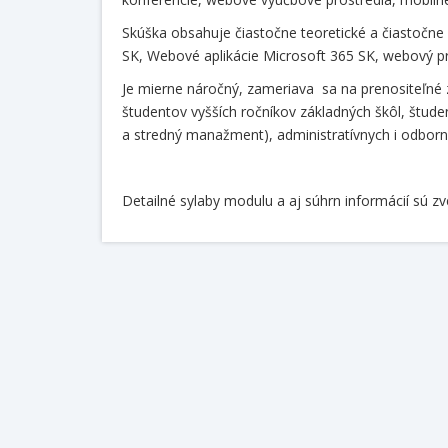
Skúška obsahuje čiastočne teoretické a čiastočne 
SK, Webové aplikácie Microsoft 365 SK, webový pr
Je mierne náročný, zameriava sa na prenositeľné z
študentov vyšších ročníkov základných škôl, študen
a stredný manažment), administratívnych i odborn
Detailné sylaby modulu a aj súhrn informácií sú z