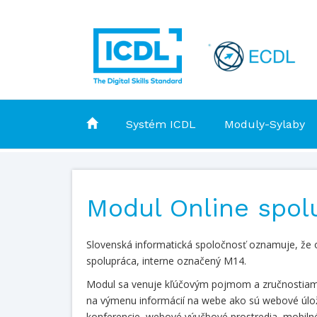
Systém ICDL
Moduly-Sylaby
Modul Online spolu
Slovenská informatická spoločnosť oznamuje, že 
spolupráca, interne označený M14.
Modul sa venuje kľúčovým pojmom a zručnostiam p
na výmenu informácií na webe ako sú webové úlož
konferencie, webové výučbové prostredia, mobiln