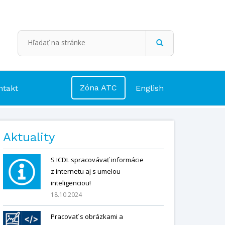
Zóna ATC
ntakt
English
Aktuality
S ICDL spracovávať informácie
z internetu aj s umelou
inteligenciou!
18.10.2024
Pracovať s obrázkami a