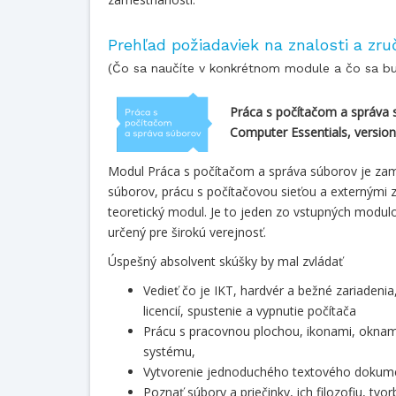
Prehľad požiadaviek na znalosti a zru
(Čo sa naučíte v konkrétnom module a čo sa b
Práca s počítačom a správa
Computer Essentials, version
Modul Práca s počítačom a správa súborov je za
súborov, prácu s počítačovou sieťou a externými za
teoretický modul. Je to jeden zo vstupných modul
určený pre širokú verejnosť.
Úspešný absolvent skúšky by mal zvládať
Vedieť čo je IKT, hardvér a bežné zariadenia
licencií, spustenie a vypnutie počítača
Prácu s pracovnou plochou, ikonami, oknam
systému,
Vytvorenie jednoduchého textového dokume
Poznať súbory a priečinky, ich filozofiu, tv