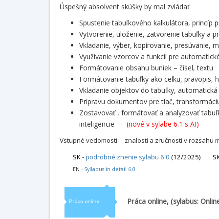
Úspešný absolvent skúšky by mal zvládať
Spustenie tabuľkového kalkulátora, princíp 
Vytvorenie, uloženie, zatvorenie tabuľky a 
Vkladanie, výber, kopírovanie, presúvanie,
Využívanie vzorcov a funkcií pre automatick
Formátovanie obsahu buniek – čísel, textu
Formátovanie tabuľky ako celku, pravopis, hl
Vkladanie objektov do tabuľky, automatická
Prípravu dokumentov pre tlač, transformác
Zostavovať , formátovať a analyzovať tabu
inteligencie -
(nové v sylabe 6.1 s AI)
Vstupné vedomosti: znalosti a zručnosti v rozsahu 
SK -
podrobné znenie sylabu 6.0
(12/2025)
SK
EN -
Syllabus in detail 6.0
Práca online,
(sylabus: Onlin