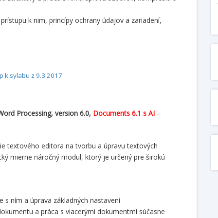
 prístupu k nim, princípy ochrany údajov a zariadení,
 k sylabu z 9.3.2017
 Word Processing, version 6.0,
Documents
6.1 s AI
-
e textového editora na tvorbu a úpravu textových
ký mierne náročný modul, ktorý je určený pre širokú
ce s ním a úprava základných nastavení
o dokumentu a práca s viacerými dokumentmi súčasne