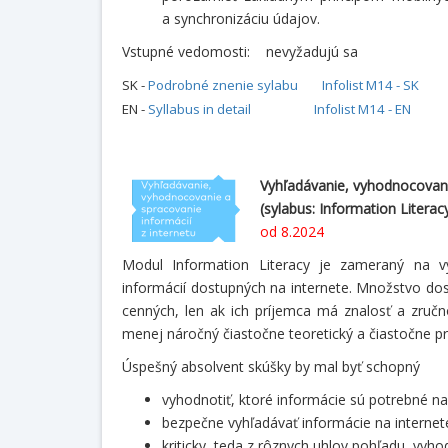
a synchronizáciu údajov.
Vstupné vedomosti: nevyžadujú sa
SK -
Podrobné znenie sylabu
Infolist M14 - SK
EN -
Syllabus in detail
Infolist M14 - EN
Vyhľadávanie, vyhodnocovanie
(sylabus: Information Literacy
od 8.2024
Modul Information Literacy je zameraný na vy
informácií dostupných na internete. Množstvo dos
cenných, len ak ich príjemca má znalosť a zručn
menej náročný čiastočne teoretický a čiastočne pra
Úspešný absolvent skúšky by mal byť schopný
vyhodnotiť, ktoré informácie sú potrebné na 
bezpečne vyhľadávať informácie na internet
kriticky, teda z rôznych uhlov pohľadu, vyh