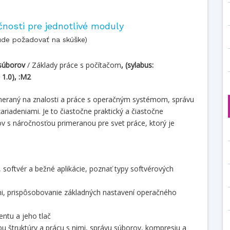
čnosti pre jednotlivé moduly
ude požadovať na skúške)
 súborov
/ Základy práce s počítačom
,
(sylabus:
 1.0), :M2
meraný na znalosti a práce s operačným systémom, správu
riadeniami. Je to čiastočne praktický a čiastočne
ov s náročnosťou primeranou pre svet práce, ktorý je
, softvér a bežné aplikácie, poznať typy softvérových
i, prispôsobovanie základných nastavení operačného
ntu a jeho tlač
orbu štruktúry a prácu s nimi, správu súborov, kompresiu a