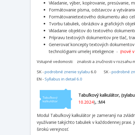
Vkladanie, výber, kopírovanie, presúvanie, m
Formátovanie písma, odstavcov a vytváranie
Formátovanietextového dokumentu ako celku
Tvorbu tabuliek, obrázkov a grafických obj
Vkladanie objektov do textového dokumen
Prípravu textových dokumentov pre tlač, t
Generovať koncepty textových dokumentov
technológiami umelej inteligencie -
(nové v
Vstupné vedomosti: znalosti a zručnosti v rozsahu 
SK -
podrobné znenie sylabu
6.0
SK -
podrobné zne
EN -
Syllabus in detail 6.0
Tabuľkový kalkulátor, (sylab
10.2024
)
, :M4
Modul Tabuľkový kalkulátor je zameraný na zvládn
využívanie takýchto tabuliek v každodennej praxi. 
širokú verejnosť.