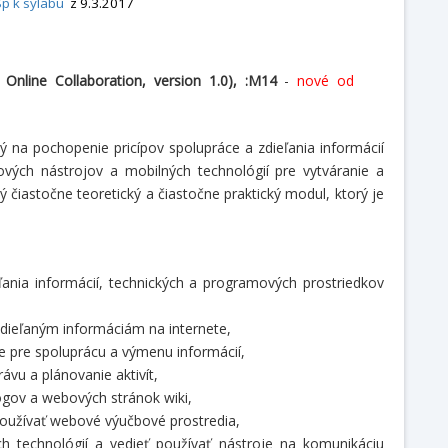
p k sylabu
z 9.3.2017
: Online Collaboration, version 1.0), :M14
-
nové od
 na pochopenie pricípov spolupráce a zdieľania informácií
vých nástrojov a mobilných technológií pre vytváranie a
čiastočne teoretický a čiastočne praktický modul, ktorý je
ľania informácií, technických a programových prostriedkov
zdieľaným informáciám na internete,
e pre spoluprácu a výmenu informácií,
vu a plánovanie aktivít,
ogov a webových stránok wiki,
používať webové výučbové prostredia,
 technológií a vedieť používať nástroje na komunikáciu