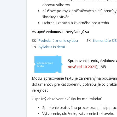
obnovu súborov
Kľúčové pojmy z počítačových sietí, princípy
škodlivý softvér
Ochranu zdravia a životného prostredia
Vstupné vedomosti: nevyžadujú sa
SK -
Podrobné znenie sylabu
SK -
Komentáre SISp
EN -
Syllabus in detail
Spracovanie textu,
(sylabus:
nové od 10.2024
), :M3
Modul spracovanie textu je zameraný na používani
dokumentov pre každodennú potrebu. Je to praktic
verejnosť.
Úspešný absolvent skúšky by mal zvládať
Spustenie textového procesora, princíp prá
Vytvorenie, uloženie, zatvorenie textovéh