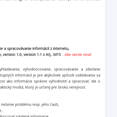
 a spracovávanie informácií z internetu,
, version 1.0, version 1.1 s AI), :M15
-
obe verzie
nové
hľadávanie, vyhodnocovanie, spracovávanie a zdieľanie
tupných informácií je pre akýkoľvek spôsob vzdelávania sa
osť ako informácie správne vyhodnotiť a spracovať. Ide o
ktický modul, ktorý je určený pre širokú verejnosť.
riešenie problému resp. jeho časti,
e,
odnocovať nájdené informácie,