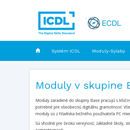
Systém ICDL
Moduly-Sylaby
Moduly v skupine 
Moduly zaradené do skupiny Base pracujú s kľúčov
potrebné pre všeobecnú digitálnu gramotnosť. Všet
moduly sú z hľadiska bežného používateľa PC mie
Sú vhodné pre širokú verejnosť, základné školy, str
zamestnanosti.