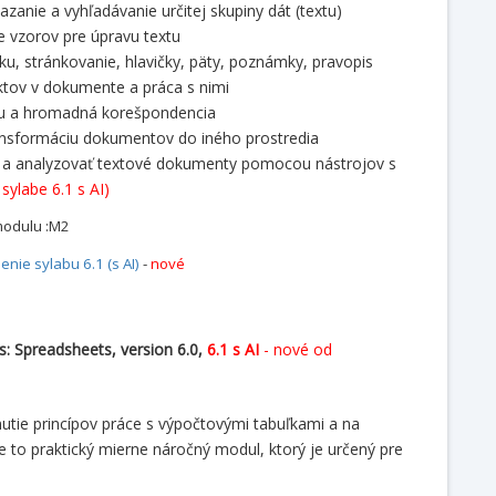
azanie a vyhľadávanie určitej skupiny dát (textu)
 vzorov pre úpravu textu
, stránkovanie, hlavičky, päty, poznámky, pravopis
ektov v dokumente a práca s nimi
tu a hromadná korešpondencia
ransformáciu dokumentov do iného prostredia
 a analyzovať textové dokumenty pomocou nástrojov s
 sylabe 6.1 s AI)
modulu :M2
nie sylabu 6.1 (s AI)
-
nové
us:
Spreadsheets, version 6.0,
6.1 s AI
- nové od
utie princípov práce s výpočtovými tabuľkami a na
Je to praktický mierne náročný modul, ktorý je určený pre