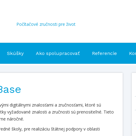
Počítačové zručnosti pre život
Skúšky
Ako spolupracovať
Referencie
Ko
Base
ými digitálnymi znalosťami a zručnosťami, ktoré sú
ky vyžadované znalosti a zručnosti sú prenositeľné. Tieto
rne náročné.
edné školy, pre realizáciu štátnej podpory v oblasti