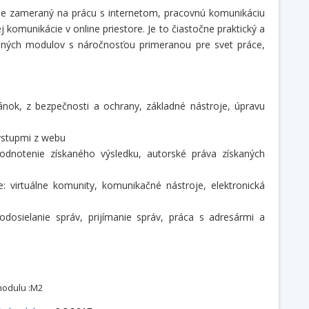
 je zameraný na prácu s internetom, pracovnú komunikáciu
komunikácie v online priestore. Je to čiastočne praktický a
upných modulov s náročnosťou primeranou pre svet práce,
nok, z bezpečnosti a ochrany, základné nástroje, úpravu
výstupmi z webu
hodnotenie získaného výsledku, autorské práva získaných
: virtuálne komunity, komunikačné nástroje, elektronická
 odosielanie správ, prijímanie správ, práca s adresármi a
modulu :M2