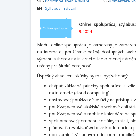
SK -
Podrobné znenie sylabu
SK-
Komentáre SIS
EN -
Syllabus in detail
Online spolupráca,
(sylabus
9.2024
Modul online spolupráca je zameraný je zameraný
na internete, používanie bežně dostupných webo
výmenu súborov na internete. Ide o menej náročný 
určený pre širokú verejnosť.
Úspešný absolvent skúšky by mal byť schopný
chápať základné princípy spolupráce a zdie
na internete (cloud computing),
nastavovať používateľské účty na prístup k 
používať webové úložiská a webové aplikáci
používať webové a mobilné kalendáre na sprá
spolupracovať pomocou sociálnych sietí, bl
plánovať a zvolávať webové konferencie a 
porozumieť základným princípom mobilných