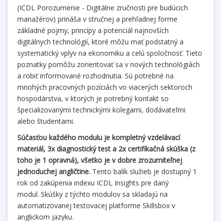
(ICDL Porozumenie - Digitálne zručnosti pre budúcich
manažérov) prináša v stručnej a prehľadnej forme
základné pojmy, princípy a potenciál najnovších
digitálnych technológií, ktoré môžu mať podstatný a
systematický vplyv na ekonomiku a celú spoločnosť. Tieto
poznatky pomôžu zorientovať sa v nových technológiách
a robiť informované rozhodnutia. Sú potrebné na
mnohých pracovných pozíciách vo viacerých sektoroch
hospodárstva, v ktorých je potrebný kontakt so
špecializovanými technickými kolegami, dodávateľmi
alebo študentami.
Súčasťou každého modulu je kompletný vzdelávací
materiál, 3x diagnostický test a 2x certifikačná skúška (z
toho je 1 opravná), všetko je v dobre zrozumiteľnej
jednoduchej angličtine.
Tento balík služieb je dostupný 1
rok od zakúpenia indexu ICDL Insights pre daný
modul. Skúšky z týchto modulov sa skladajú na
automatizovanej testovacej platforme Skillsbox v
anglickom jazyku.