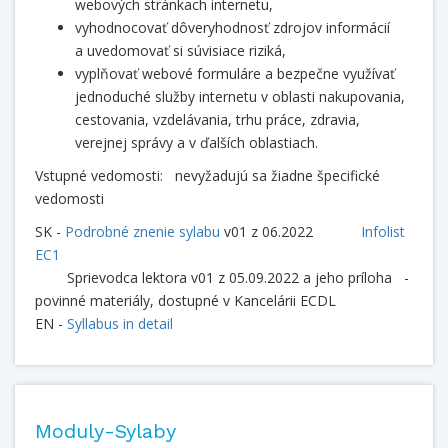
webových stránkach internetu,
vyhodnocovať dôveryhodnosť zdrojov informácií
a uvedomovať si súvisiace riziká,
vyplňovať webové formuláre a bezpečne využívať
jednoduché služby internetu v oblasti nakupovania,
cestovania, vzdelávania, trhu práce, zdravia,
verejnej správy a v ďalších oblastiach.
Vstupné vedomosti: nevyžadujú sa žiadne špecifické
vedomosti
SK -
Podrobné znenie sylabu
v01 z 06.2022
Infolist
EC1
Sprievodca lektora v01 z 05.09.2022 a jeho príloha -
povinné materiály, dostupné v Kancelárii ECDL
EN -
Syllabus in detail
Moduly-Sylaby