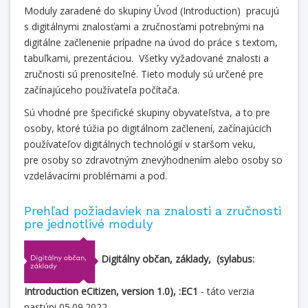
Moduly zaradené do skupiny Úvod (Introduction) pracujú
s digitálnymi znalosťami a zručnosťami potrebnými na
digitálne začlenenie prípadne na úvod do práce s textom,
tabuľkami, prezentáciou. Všetky vyžadované znalosti a
zručnosti sú prenositeľné. Tieto moduly sú určené pre
začínajúceho používateľa počítača.
Sú vhodné pre špecifické skupiny obyvateľstva, a to pre
osoby, ktoré túžia po digitálnom začlenení, začínajúcich
používateľov digitálnych technológií v staršom veku,
pre osoby so zdravotným znevýhodnením alebo osoby so
vzdelávacími problémami a pod.
Prehľad požiadaviek na znalosti a zručnosti
pre jednotlivé moduly
Digitálny občan, základy,
(sylabus:
Introduction eCitizen, version 1.0), :EC1
- táto verzia
nastúpi 05.09.2022