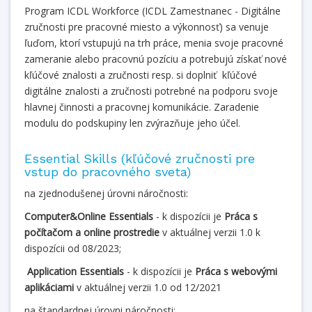
Program ICDL Workforce (ICDL Zamestnanec - Digitálne
zručnosti pre pracovné miesto a výkonnosť) sa venuje
ľuďom, ktorí vstupujú na trh práce, menia svoje pracovné
zameranie alebo pracovnú pozíciu a potrebujú získať nové
kľúčové znalosti a zručnosti resp. si doplniť kľúčové
digitálne znalosti a zručnosti potrebné na podporu svoje
hlavnej činnosti a pracovnej komunikácie. Zaradenie
modulu do podskupiny len zvýrazňuje jeho účel.
Essential Skills (kľúčové zručnosti pre
vstup do pracovného sveta)
na zjednodušenej úrovni náročnosti:
Computer&Online Essentials
- k dispozícii je
Práca s
počítačom a online
prostredie
v aktuálnej verzii 1.0
k
dispozícii
od 08/2023;
Application Essentials
- k dispozícii je
Práca s webovými
aplikáciami
v aktuálnej verzii 1.0 od 12/2021
na štandardnej úrovni náročnosti: