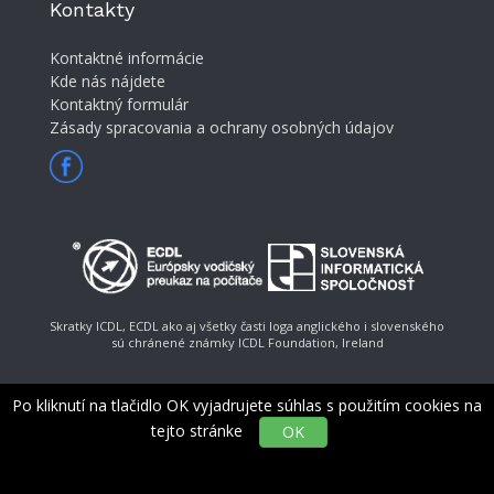
Kontakty
Kontaktné informácie
Kde nás nájdete
Kontaktný formulár
Zásady spracovania a ochrany osobných údajov
Skratky ICDL, ECDL ako aj všetky časti loga anglického i slovenského
sú chránené známky ICDL Foundation, Ireland
Po kliknutí na tlačidlo OK vyjadrujete súhlas s použitím cookies na
tejto stránke
OK
© Slovenská informatická spoločnosť, e-mail:
ecdl@ecdl.sk
Generuje
redakčný systém
BUXUS
CMS
spoločnosti
ui42
.