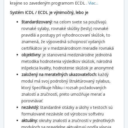
krajine so zavedeným programom ECDL .
Viac...
Systém ICDL / ECDL je výnimočný, lebo je
štandardizovaný:
na celom svete sa používajú
rovnaké sylaby, rovnaké skúšky (testy) rovnaké
pravidlá a postupy pri vyhodnocovaní skúšok, to
znamená, že výpovedná schopnosť vydaných
certifikátov je v medzinárodnom meradle rovnaká
objektívny:
je stanovená medzinárodne jednotná
metodika hodnotenia výsledkov skúšok, národná
inšpekcia kvality, hodnotenie skúšok je anonymné
založený na merateľných ukazovateľoch:
každý
modul má svoj podrobný štruktúrovaný sylabus,
ktorý špecifikuje hĺbku i rozsah požadovaných
znalostí a zručností, preto umožňuje merať a
porovnávať
nezávislý:
štandardné otázky a úlohy v testoch sú
formulované nezávisle od výrobcov softvéru
aktuálny:
okruhy znalostí a zručností v jednotlivých
moduloch sa pravidelne aktualizujú podľa vývoja