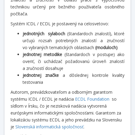
technikou určený pre bežného používateľa osobného
počítača.
Systém ICDL / ECDL je postavený na celosvetovo:
jednotných sylaboch
(štandardoch znalostí), ktoré
určujú rozsah potrebných znalostí a zručností
vo vybraných tematických oblastiach
(moduloch)
jednotnej metodike
(štandardoch v postupe) ako
overiť, či uchádzač požadovanú úroveň znalostí
a zručností dosahuje
jednotnej značke
a dôslednej kontrole kvality
testovania
Autorom, prevádzkovateľom a odborným garantom
systému ICDL / ECDL je nadácia
ECDL Foundation
so
sídlom v Írsku, čo je nezisková nadácia vytvorená
európskymi informatickými spoločnosťami. Garantom za
lokalizáciu systému ECDL a jeho prevádzku na Slovensku
je
Slovenská informatická spoločnosť
.