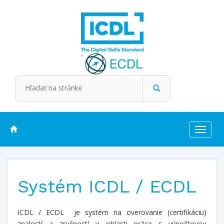
Toggle
navigat
Systém ICDL / ECDL
ICDL / ECDL je systém na overovanie (certifikáciu)
znalostí a zručností v oblasti práce s výpočtovou