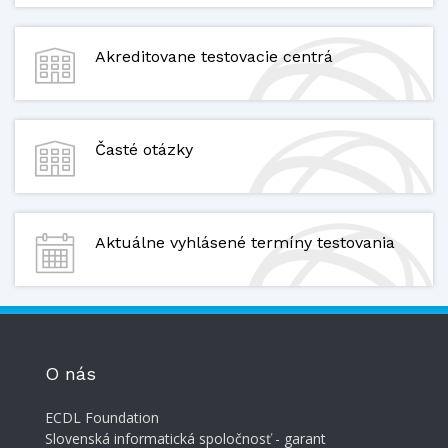
Akreditovane testovacie centrá
Časté otázky
Aktuálne vyhlásené termíny testovania
O nás
ECDL Foundation
Slovenská informatická spoločnosť - garant