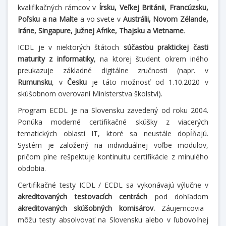
kvalifikačných rámcov v
Írsku, Veľkej Británii, Francúzsku,
Poľsku a na Malte
a vo svete v
Austrálii, Novom Zélande,
Iráne, Singapure, Južnej Afrike, Thajsku a Vietname
.
ICDL je v niektorých štátoch
súčasťou praktickej časti
maturity z informatiky
, na ktorej študent okrem iného
preukazuje základné digitálne zručnosti (napr. v
Rumunsku
, v
Česku
je táto možnosť od 1.10.2020 v
skúšobnom overovaní Ministerstva školství).
Program ECDL je na Slovensku zavedený od roku 2004.
Ponúka moderné certifikačné skúšky z viacerých
tematických oblastí IT, ktoré sa neustále dopĺňajú.
Systém je založený na individuálnej voľbe modulov,
pričom plne rešpektuje kontinuitu certifikácie z minulého
obdobia.
Certifikačné testy ICDL / ECDL sa vykonávajú výlučne v
akreditovaných testovacích centrách
pod dohľadom
akreditovaných skúšobných komisárov.
Záujemcovia
môžu testy absolvovať na Slovensku alebo v ľubovoľnej