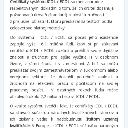
Certifikáty systému ICDL / ECDL
sú medzinárodne
rešpektovanými dokladmi o tom, že ich držiteľ dosahuje
požadovanú úroveň (štandard) znalostí a zručností
z príslušnej oblasti IT, ktorú preukázal na testoch podľa
celosvetovo platnej metodiky.
Do systému ICDL / ECDL sa počas jeho existencie
zapojilo vyše 16,1 milióna ľudí, ktorí si pri získavaní
certifikátu ICDL / ECDL rozšírili a prehĺbili svoje digitálne
znalosti a zručnosti pre lepšie využitie IT v osobnom
živote, v rámci štúdia i v zamestnaní. A tiež sa môžu
preukázať svojim zamestnávateľom v súkromnom alebo
verejnom sektore, že dosiahli potrebné znalosti a
zručnosti na efektívnu prácu s počítačom na svojej
pracovnej pozícii. V ostatných rokoch ľudia ročne
absolvujú okolo 2,2 milióna testov ICDL / ECDL.
O kvalite systému svedčí i fakt, že certifikáty ICDL / ECDL
sa stávajú súčasťou národných kvalifikačných rámcov a
ich získanie vedie k nadobudnutiu
štátom uznanej
kvalifikácie.
V Európe je ICDL / ECDL súčasťou národných