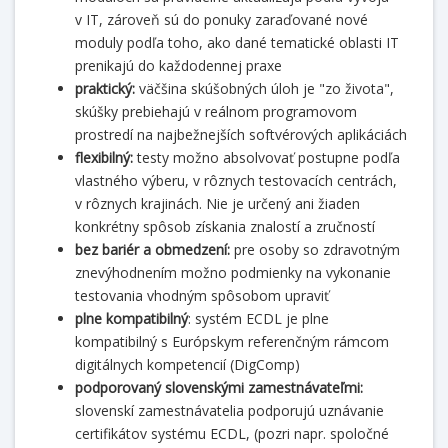
v IT, zároveň sú do ponuky zaraďované nové
moduly podľa toho, ako dané tematické oblasti IT
prenikajú do každodennej praxe
praktický:
väčšina skúšobných úloh je "zo života",
skúšky prebiehajú v reálnom programovom
prostredí na najbežnejších softvérových aplikáciách
flexibilný:
testy možno absolvovať postupne podľa
vlastného výberu, v rôznych testovacích centrách,
v rôznych krajinách. Nie je určený ani žiaden
konkrétny spôsob získania znalostí a zručností
bez bariér a obmedzení:
pre osoby so zdravotným
znevýhodnením možno podmienky na vykonanie
testovania vhodným spôsobom upraviť
plne kompatibilný
: systém ECDL je plne
kompatibilný s Európskym referenčným rámcom
digitálnych kompetencií (DigComp)
podporovaný slovenskými zamestnávateľmi:
slovenskí zamestnávatelia podporujú uznávanie
certifikátov systému ECDL, (pozri napr. spoločné