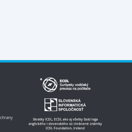
ochrany
Skratky ICDL, ECDL ako aj všetky časti loga
anglického i slovenského sú chránené známky
ICDL Foundation, Ireland