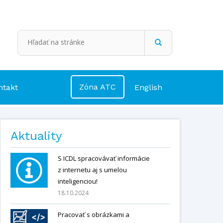
Zóna ATC
ntakt
English
Aktuality
S ICDL spracovávať informácie
z internetu aj s umelou
inteligenciou!
18.10.2024
Pracovať s obrázkami a