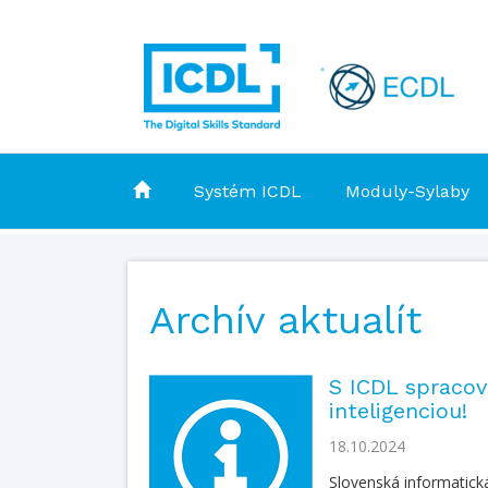
Systém ICDL
Moduly-Sylaby
Archív aktualít
S ICDL spracov
inteligenciou!
18.10.2024
Slovenská informatická