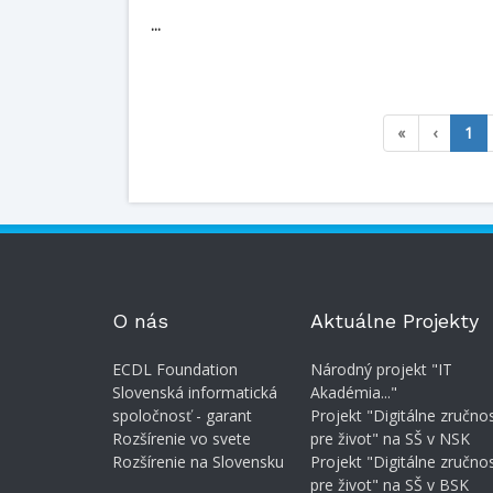
...
(cu
«
‹
1
O nás
Aktuálne Projekty
ECDL Foundation
Národný projekt "IT
Slovenská informatická
Akadémia..."
spoločnosť - garant
Projekt "Digitálne zručnos
Rozšírenie vo svete
pre život" na SŠ v NSK
Rozšírenie na Slovensku
Projekt "Digitálne zručnos
pre život" na SŠ v BSK