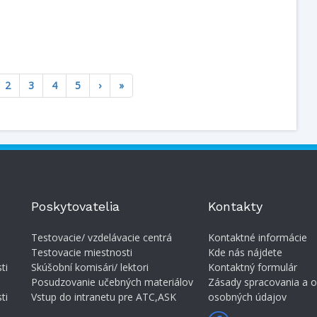
rrent
2
3
4
5
›
»
Poskytovatelia
Kontakty
Testovacie/ vzdelávacie centrá
Kontaktné informácie
Testovacie miestnosti
Kde nás nájdete
ti
Skúšobní komisári/ lektori
Kontaktný formulár
Posudzovanie učebných materiálov
Zásady spracovania a 
ti
Vstup do intranetu pre ATC,ASK
osobných údajov