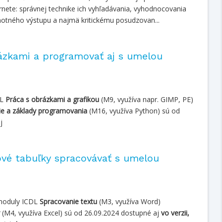
rnete: správnej technike ich vyhľadávania, vyhodnocovania
otného výstupu a najmä kritickému posudzovan...
ázkami a programovať aj s umelou
DL
Práca s obrázkami a grafikou
(M9, využíva napr. GIMP, PE)
ie a základy programovania
(M16, využíva Python) sú od
j
ové tabuľky spracovávať s umelou
 moduly ICDL
Spracovanie textu
(M3, využíva Word)
(M4, využíva Excel) sú od 26.09.2024 dostupné aj
vo verzii,