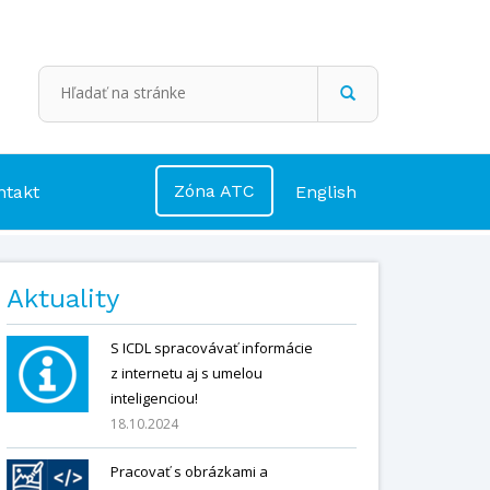
Zóna ATC
ntakt
English
Aktuality
S ICDL spracovávať informácie
z internetu aj s umelou
inteligenciou!
18.10.2024
Pracovať s obrázkami a