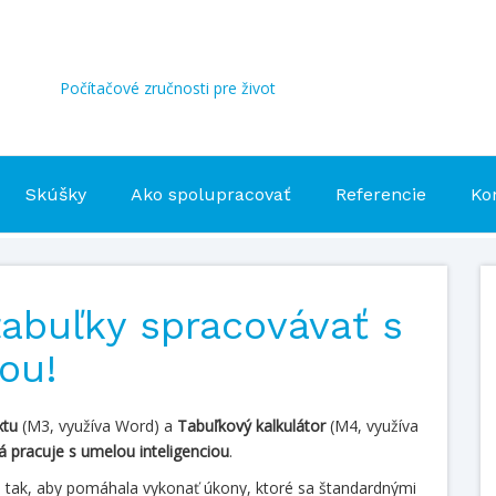
Počítačové zručnosti pre život
Skúšky
Ako spolupracovať
Referencie
Ko
tabuľky spracovávať s
ou!
xtu
(M3, využíva Word) a
Tabuľkový kalkulátor
(M4, využíva
rá pracuje s umelou inteligenciou
.
ie tak, aby pomáhala vykonať úkony, ktoré sa štandardnými