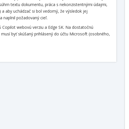
u/súhrn textu dokumentu, práca s nekonzistentnými údajmi,
 a aby uchádzač si bol vedomý, že výsledok jej
 a naplnil požadovaný cieľ.
S Copilot webovú verziu a Edge SK. Na dostatočnú
 musí byť skúšaný prihlásený do účtu Microsoft (osobného,