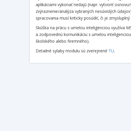
aplikáciami vykonať nedajú (napr. vytvoriť osnov
zvýraznenie/analýza vybraných nesúvislých údajov)
spracovania musí kriticky posúdiť, či je zmysluplný
Skúška na prácu s umelou inteligenciou využíva M
a zodpovednú komunikáciu s umelou inteligenciou
školského alebo firemného).
Detailné sylaby modulu sú zverejnené
TU
.