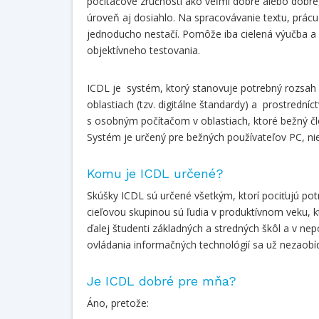
počítačové zručnosti ako veľmi dobré alebo dobré,
úroveň aj dosiahlo. Na spracovávanie textu, prácu
jednoducho nestačí. Pomôže iba cielená výučba a
objektívneho testovania.
ICDL je systém, ktorý stanovuje potrebný rozsah d
oblastiach (tzv. digitálne štandardy) a prostrední
s osobným počítačom v oblastiach
, ktoré bežný č
Systém je určený pre bežných používateľov PC, n
Komu je ICDL určené?
Skúšky ICDL sú určené všetkým, ktorí pociťujú po
cieľovou skupinou sú ľudia v produktívnom veku, k
ďalej študenti základných a stredných škôl a v nep
ovládania informačných technológií sa už nezao
Je ICDL dobré pre mňa?
Áno, pretože: