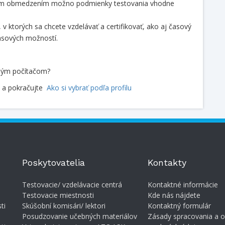
ným obmedzením možno podmienky testovania vhodne
i, v ktorých sa chcete vzdelávať a certifikovať, ako aj časový
časových možností.
bným počítačom?
a pokračujte
Ako si vybrať podľa profilu
Poskytovatelia
Kontakty
Testovacie/ vzdelávacie centrá
Kontaktné informácie
Testovacie miestnosti
Kde nás nájdete
ti
Skúšobní komisári/ lektori
Kontaktný formulár
Posudzovanie učebných materiálov
Zásady spracovania a 