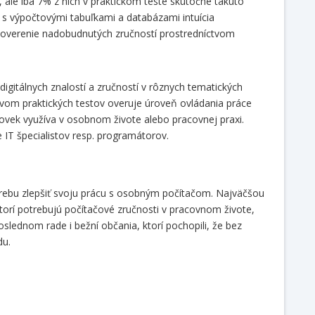
 ale iba 7% z nich v praktickom teste skutočne takúto
 s výpočtovými tabuľkami a databázami intuícia
 overenie nadobudnutých zručností prostredníctvom
igitálnych znalostí a zručností v rôznych tematických
ctvom praktických testov overuje úroveň ovládania práce
lovek využíva v osobnom živote alebo pracovnej praxi.
ie IT špecialistov resp. programátorov.
trebu zlepšiť svoju prácu s osobným počítačom. Najväčšou
torí potrebujú počítačové zručnosti v pracovnom živote,
oslednom rade i bežní občania, ktorí pochopili, že bez
bídu.