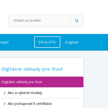
Zóna ATC
ntakt
English
Digitálne základy pre život
Digitálne základy pre život
Ako si vyberať moduly
Ako postupovať k certifikácii