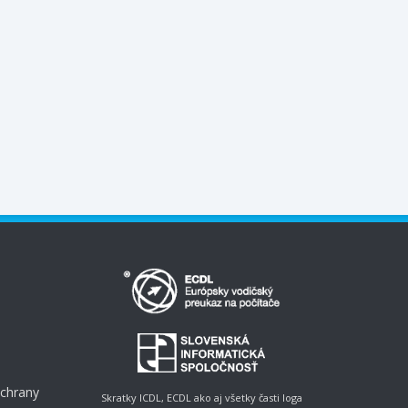
ochrany
Skratky ICDL, ECDL ako aj všetky časti loga