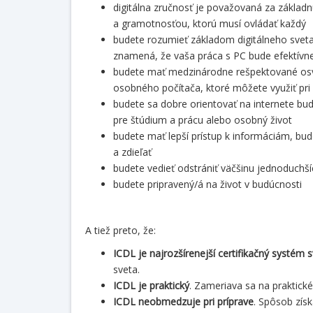
digitálna zručnosť je považovaná za zákla
a gramotnosťou, ktorú musí ovládať každý
budete rozumieť základom digitálneho sveta,
znamená, že vaša práca s PC bude efektívnej
budete mať medzinárodne rešpektované osved
osobného počítača, ktoré môžete využiť pri 
budete sa dobre orientovať na internete bu
pre štúdium a prácu alebo osobný život
budete mať lepší prístup k informáciám, bu
a zdieľať
budete vedieť odstrániť väčšinu jednoduchší
budete pripravený/á na život v budúcnosti
A tiež preto, že:
ICDL je najrozšírenejší certifikačný systém 
sveta.
ICDL je praktický
. Zameriava sa na praktické 
ICDL neobmedzuje pri príprave
. Spôsob zís