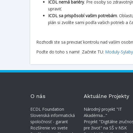
ICDL nemá bariéry
. Pre osoby so zdravot
upraviť.
ICDL sa prispôsobí vašim potrebám
. Oblast
plán si zvolíte sami podľa vašich potrieb a 
Rozhodli ste sa prevziať kontrolu nad vaším oso
Poďte do toho s nami! Začnite TU:
Moduly-Sylaby
O nás
Aktuálne Projekty
ECDL Foundation
Národný projekt "IT
Slovenská informatická
Akadémia..."
spoločnosť - garant
Projekt "Digitálne zručnos
Rozšírenie vo svete
pre život" na SŠ v NSK