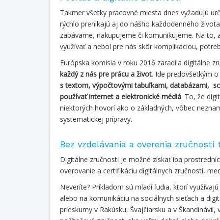
Takmer všetky pracovné miesta dnes vyžadujú urči
rýchlo prenikajú aj do nášho každodenného život
zabávame, nakupujeme či komunikujeme. Na to, ab
využívať a nebol pre nás skôr komplikáciou, potreb
Európska komisia v roku 2016 zaradila digitálne z
každý z nás pre prácu a život
. Ide predovšetkým o
s textom, výpočtovými tabuľkami, databázami, sc
používať internet a elektronické médiá
. To, že dig
niektorých hovorí ako o základných, vôbec nezna
systematickej prípravy.
Bez vzdelávania a overenia zručností 
Digitálne zručnosti je možné získať iba prostredn
overovanie a certifikáciu digitálnych zručností, me
Neveríte? Príkladom sú mladí ľudia, ktorí využíva
alebo na komunikáciu na sociálnych sieťach a digit
prieskumy v Rakúsku, Švajčiarsku a v Škandinávii,