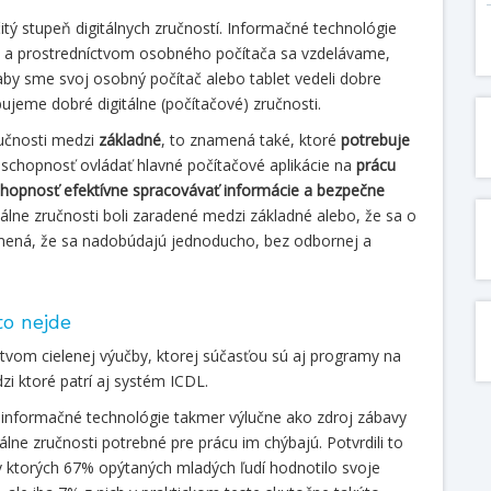
tý stupeň digitálnych zručností. Informačné technológie
a a prostredníctvom osobného počítača sa vzdelávame,
y sme svoj osobný počítač alebo tablet vedeli dobre
ujeme dobré digitálne (počítačové) zručnosti.
ručnosti medzi
základné
, to znamená také, ktoré
potrebuje
 schopnosť ovládať hlavné počítačové aplikácie na
prácu
hopnosť efektívne spracovávať informácie a bezpečne
itálne zručnosti boli zaradené medzi základné alebo, že sa o
mená, že sa nadobúdajú jednoducho, bez odbornej a
to nejde
íctvom cielenej výučby, ktorej súčasťou sú aj programy na
dzi ktoré patrí aj systém ICDL.
jú informačné technológie takmer výlučne ako zdroj zábavy
álne zručnosti potrebné pre prácu im chýbajú. Potvrdili to
 v ktorých 67% opýtaných mladých ľudí hodnotilo svoje