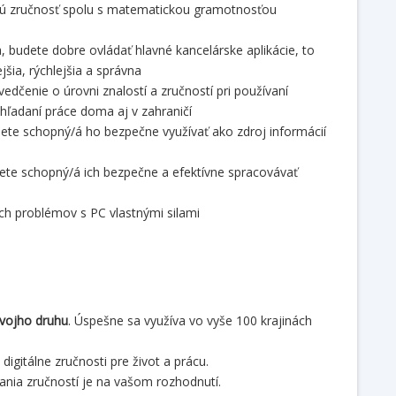
dnú zručnosť spolu s matematickou gramotnosťou
 budete dobre ovládať hlavné kancelárske aplikácie, to
šia, rýchlejšia a správna
čenie o úrovni znalostí a zručností pri používaní
hľadaní práce doma aj v zahraničí
dete schopný/á ho bezpečne využívať ako zdroj informácií
dete schopný/á ich bezpečne a efektívne spracovávať
ch problémov s PC vlastnými silami
svojho druhu
. Úspešne sa využíva vo vyše 100 krajinách
digitálne zručnosti pre život a prácu.
kania zručností je na vašom rozhodnutí.