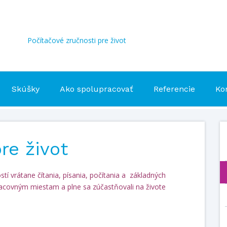
Počítačové zručnosti pre život
Skúšky
Ako spolupracovať
Referencie
Ko
re život
tí vrátane čítania, písania, počítania a základných
pracovným miestam a plne sa zúčastňovali na živote