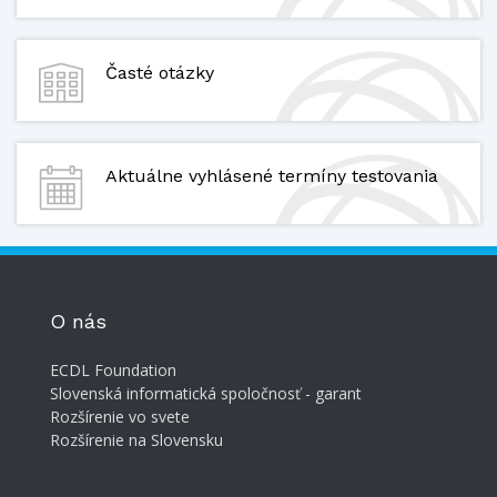
Časté otázky
Aktuálne vyhlásené termíny testovania
O nás
ECDL Foundation
Slovenská informatická spoločnosť - garant
Rozšírenie vo svete
Rozšírenie na Slovensku