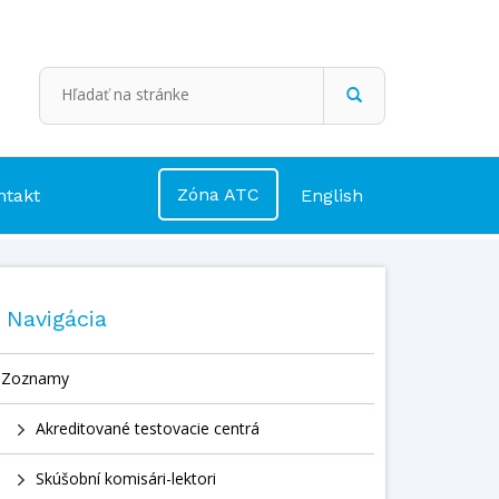
Zóna ATC
ntakt
English
Navigácia
Zoznamy
Akreditované testovacie centrá
Skúšobní komisári-lektori