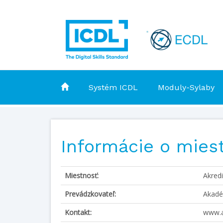
Systém ICDL
Moduly-Sylaby
Informácie o mies
Miestnosť:
Akred
Prevádzkovateľ:
Akadé
Kontakt:
www.a