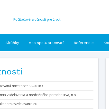
Počítačové zručnosti pre život
Skúšky
Ako spolupracovať
Referencie
Ko
tnosti
itovaná miestnosť SKU0163
mia vzdelávania a mediačného poradenstva, n.o.
kademiavzdelavania.eu