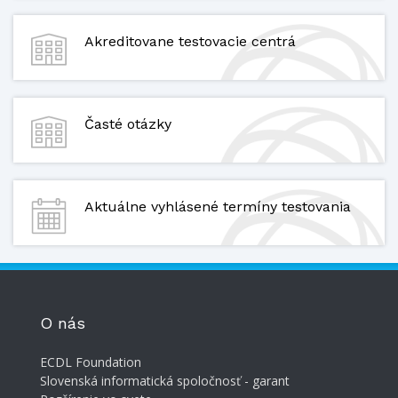
Akreditovane testovacie centrá
Časté otázky
Aktuálne vyhlásené termíny testovania
O nás
ECDL Foundation
Slovenská informatická spoločnosť - garant