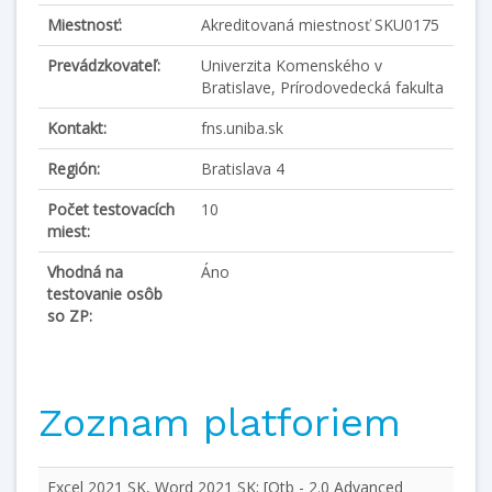
Miestnosť:
Akreditovaná miestnosť SKU0175
Prevádzkovateľ:
Univerzita Komenského v
Bratislave, Prírodovedecká fakulta
Kontakt:
fns.uniba.sk
Región:
Bratislava 4
Počet testovacích
10
miest:
Vhodná na
Áno
testovanie osôb
so ZP:
Zoznam platforiem
Excel 2021 SK, Word 2021 SK; [Qtb - 2.0 Advanced