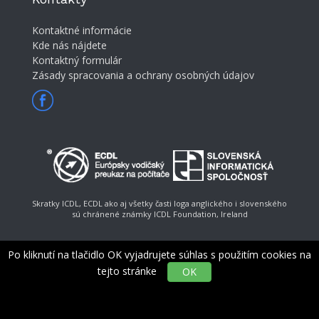
Kontaktné informácie
Kde nás nájdete
Kontaktný formulár
Zásady spracovania a ochrany osobných údajov
Skratky ICDL, ECDL ako aj všetky časti loga anglického i slovenského
sú chránené známky ICDL Foundation, Ireland
Po kliknutí na tlačidlo OK vyjadrujete súhlas s použitím cookies na
tejto stránke
OK
© Slovenská informatická spoločnosť, e-mail:
ecdl@ecdl.sk
Generuje
redakčný systém
BUXUS
CMS
spoločnosti
ui42
.