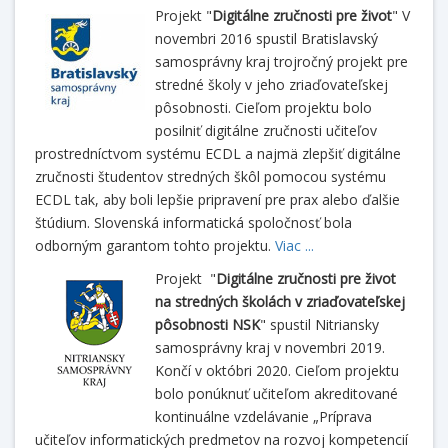
Projekt "
Digitálne zručnosti pre život
" V
novembri 2016 spustil Bratislavský
samosprávny kraj trojročný projekt pre
stredné školy v jeho zriaďovateľskej
pôsobnosti. Cieľom projektu bolo
posilniť digitálne zručnosti učiteľov
prostredníctvom systému ECDL a najmä zlepšiť digitálne
zručnosti študentov stredných škôl pomocou systému
ECDL tak, aby boli lepšie pripravení pre prax alebo ďalšie
štúdium. Slovenská informatická spoločnosť bola
odborným garantom tohto projektu.
Viac ...
Projekt "
Digitálne zručnosti pre život
na stredných školách v zriaďovateľskej
pôsobnosti NSK
" spustil Nitriansky
samosprávny kraj v novembri 2019.
Končí v októbri 2020. Cieľom projektu
bolo ponúknuť učiteľom akreditované
kontinuálne vzdelávanie „Príprava
učiteľov informatických predmetov na rozvoj kompetencií