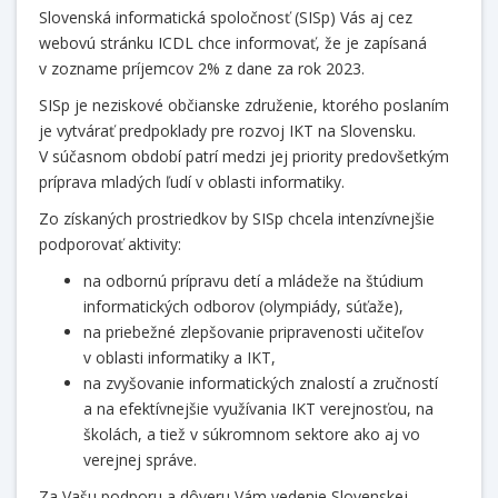
Slovenská informatická spoločnosť (SISp) Vás aj cez
webovú stránku ICDL chce informovať, že je zapísaná
v zozname príjemcov 2% z dane za rok 2023.
SISp je neziskové občianske združenie, ktorého poslaním
je vytvárať predpoklady pre rozvoj IKT na Slovensku.
V súčasnom období patrí medzi jej priority predovšetkým
príprava mladých ľudí v oblasti informatiky.
Zo získaných prostriedkov by SISp chcela intenzívnejšie
podporovať aktivity:
na odbornú prípravu detí a mládeže na štúdium
informatických odborov (olympiády, súťaže),
na priebežné zlepšovanie pripravenosti učiteľov
v oblasti informatiky a IKT,
na zvyšovanie informatických znalostí a zručností
a na efektívnejšie využívania IKT verejnosťou, na
školách, a tiež v súkromnom sektore ako aj vo
verejnej správe.
Za Vašu podporu a dôveru Vám vedenie Slovenskej