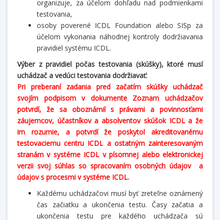
organizuje, za účelom dohľadu nad podmienkami
testovania,
osoby poverené ICDL Foundation alebo SISp za
účelom vykonania náhodnej kontroly dodržiavania
pravidiel systému ICDL.
Výber z pravidiel počas testovania (skúšky), ktoré musí
uchádzač a vedúci testovania dodržiavať:
Pri preberaní zadania pred začatím skúšky uchádzač
svojím podpisom v dokumente Zoznam uchádzačov
potvrdí, že sa oboznámil s právami a povinnosťami
záujemcov, účastníkov a absolventov skúšok ICDL a že
im rozumie, a potvrdí že poskytol akreditovanému
testovaciemu centru ICDL a ostatným zainteresovaným
stranám v systéme ICDL v písomnej alebo elektronickej
verzii svoj súhlas so spracovaním osobných údajov a
údajov s procesmi v systéme ICDL.
Každému uchádzačovi musí byť zreteľne oznámený
čas začiatku a ukončenia testu. Časy začatia a
ukončenia testu pre každého uchádzača sú