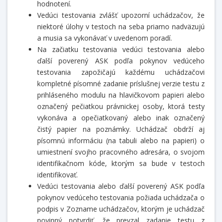
hodnotení.
Vedúci testovania zvlášť upozorní uchádzačov, že
niektoré úlohy v testoch na seba priamo nadväzujú
a musia sa vykonávať v uvedenom poradí.
Na začiatku testovania vedúci testovania alebo
ďalší poverený ASK podľa pokynov vedúceho
testovania zapožičajú každému uchádzačovi
kompletné písomné zadanie príslušnej verzie testu z
prihláseného modulu na hlavičkovom papieri alebo
označený pečiatkou právnickej osoby, ktorá testy
vykonáva a opečiatkovaný alebo inak označený
čistý papier na poznámky. Uchádzač obdrží aj
písomnú informáciu (na tabuli alebo na papieri) o
umiestnení svojho pracovného adresára, o svojom
identifikačnom kóde, ktorým sa bude v testoch
identifikovať.
Vedúci testovania alebo ďalší poverený ASK podľa
pokynov vedúceho testovania požiada uchádzača o
podpis v Zozname uchádzačov, ktorým je uchádzač
povinný potvrdiť, že prevzal zadanie testu z