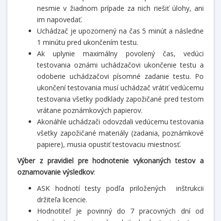
nesmie v žiadnom prípade za nich riešiť úlohy, ani
im napovedať.
Uchádzač je upozornený na čas 5 minút a následne
1 minútu pred ukončením testu.
Ak uplynie maximálny povolený čas, vedúci
testovania oznámi uchádzačovi ukončenie testu a
odoberie uchádzačovi písomné zadanie testu. Po
ukončení testovania musí uchádzač vrátiť vedúcemu
testovania všetky podklady zapožičané pred testom
vrátane poznámkových papierov.
Akonáhle uchádzači odovzdali vedúcemu testovania
všetky zapožičané materiály (zadania, poznámkové
papiere), musia opustiť testovaciu miestnosť.
Výber z pravidiel pre hodnotenie vykonaných testov a
oznamovanie výsledkov
:
ASK hodnotí testy podľa priložených inštrukcii
držiteľa licencie.
Hodnotiteľ je povinný do 7 pracovných dní od