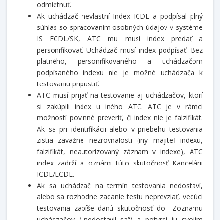
odmietnuť.
Ak uchádzač nevlastní Index ICDL a podpísal plný
súhlas so spracovaním osobných údajov v systéme
IS ECDL/SK, ATC mu musí index predať a
personifikovať. Uchádzač musí index podpísať. Bez
platného, personifikovaného a uchádzačom
podpísaného indexu nie je možné uchádzača k
testovaniu pripustiť.
ATC musí prijať na testovanie aj uchádzačov, ktorí
si zakúpili index u iného ATC. ATC je v rámci
možností povinné preveriť, či index nie je falzifikát.
Ak sa pri identifikácii alebo v priebehu testovania
zistia závažné nezrovnalosti (iný majiteľ indexu,
falzifikát, neautorizovaný záznam v indexe), ATC
index zadrží a oznámi túto skutočnosť Kancelárii
ICDL/ECDL.
Ak sa uchádzač na termín testovania nedostaví,
alebo sa rozhodne zadanie testu neprevziať, vedúci
testovania zapíše danú skutočnosť do Zoznamu
uchádzačov („nedostavil sa“) a potvrdí ju svojím