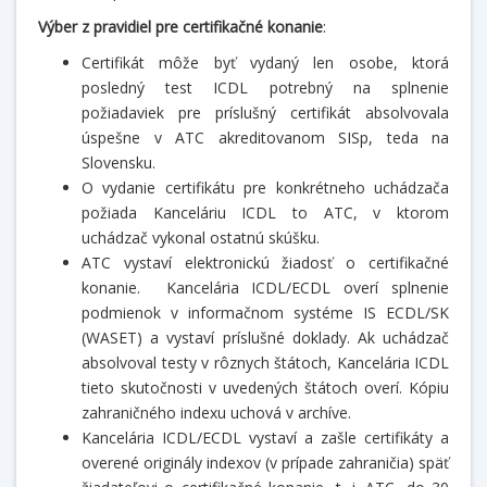
Výber z pravidiel pre certifikačné konanie
:
Certifikát môže byť vydaný len osobe, ktorá
posledný test ICDL potrebný na splnenie
požiadaviek pre príslušný certifikát absolvovala
úspešne v ATC akreditovanom SISp, teda na
Slovensku.
O vydanie certifikátu pre konkrétneho uchádzača
požiada Kanceláriu ICDL to ATC, v ktorom
uchádzač vykonal ostatnú skúšku.
ATC vystaví elektronickú žiadosť o certifikačné
konanie. Kancelária ICDL/ECDL overí splnenie
podmienok v informačnom systéme IS ECDL/SK
(WASET) a vystaví príslušné doklady. Ak uchádzač
absolvoval testy v rôznych štátoch, Kancelária ICDL
tieto skutočnosti v uvedených štátoch overí. Kópiu
zahraničného indexu uchová v archíve.
Kancelária ICDL/ECDL vystaví a zašle certifikáty a
overené originály indexov (v prípade zahraničia) späť