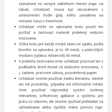
zaznačené na verejne viditeľnom mieste (napr. na
tabuli). Uchádzači musia byť oboznámení s
umiestnením hodín (príp. iného zariadenia na
meranie času) v miestnosti.
Uchádzač môže na vykonanie testu použiť len
počítač a testovací materiál pridelený vedúcim
testovania.
Dĺžka testu pre každý modul závisí od sylabu, podľa
ktorého sa vykonáva. Je to 45 minút, u pokročilých
modulov (sylabus Advanced) 60 minút.
V priebehu testovania smie uchádzač pracovať len s
podkladmi, ktoré dostal od vedúceho testovania, t.
j. zadanie, pracovné súbory, poznámkový papier.
Uchádzač nesmie používať žiadnu literatúru, vlastné
ani iné poznámky, prípadne iné informačné médiá.
Smie používať nápovedný systém zvolenej
relevantnej softvérovej aplikácie a systému pre
prácu so súbormi, ale nesmie využívať prehliadač na
vyhľadávanie alebo využitie online pomoci napr.