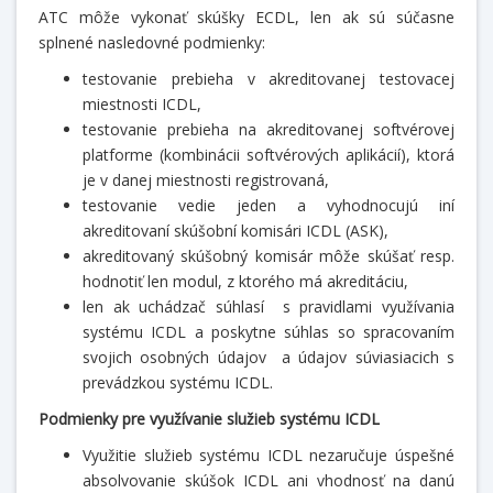
ATC môže vykonať skúšky ECDL, len ak sú súčasne
splnené nasledovné podmienky:
testovanie prebieha v akreditovanej testovacej
miestnosti ICDL,
testovanie prebieha na akreditovanej softvérovej
platforme (kombinácii softvérových aplikácií), ktorá
je v danej miestnosti registrovaná,
testovanie vedie jeden a vyhodnocujú iní
akreditovaní skúšobní komisári ICDL (ASK),
akreditovaný skúšobný komisár môže skúšať resp.
hodnotiť len modul, z ktorého má akreditáciu,
len ak uchádzač súhlasí s pravidlami využívania
systému ICDL a poskytne súhlas so spracovaním
svojich osobných údajov a údajov súviasiacich s
prevádzkou systému ICDL.
Podmienky pre využívanie služieb systému ICDL
Využitie služieb systému ICDL nezaručuje úspešné
absolvovanie skúšok ICDL ani vhodnosť na danú