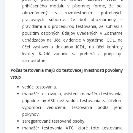
prihláseného modulu v písomnej forme, že bol
oboznámený s rozmiestnením potrebných
pracovných súborov, že bol oboznámený s
pravidlami a s procedúrou testovania, že súhlasí s
použitím osobných údajov uvedených v Zozname
uchádzačov na účel evidencie v systéme ICDL, na
účel vystavenia dokladov ICDL, na účel kontroly
kvality. Každé zadanie sa preberá a podpisuje
samostatne.
Počas testovania majú do testovacej miestnosti povolený
vstup
vedúci testovania,
manažér testovania, asistent manažéra testovania,
prípadne iný ASK než vedúci testovania za účelom
výpomoci vedúcemu testovania podľa jeho
pokynov,
zaregistrované testované osoby,
manažér testovania ATC, ktoré toto testovanie