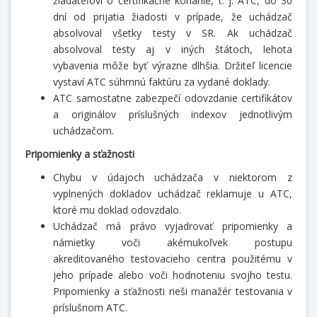
žiadateľovi o certifikačné konanie, t. j. ATC, do 30
dní od prijatia žiadosti v prípade, že uchádzač
absolvoval všetky testy v SR. Ak uchádzač
absolvoval testy aj v iných štátoch, lehota
vybavenia môže byť výrazne dlhšia. Držiteľ licencie
vystaví ATC súhrnnú faktúru za vydané doklady.
ATC samostatne zabezpečí odovzdanie certifikátov
a originálov príslušných indexov jednotlivým
uchádzačom.
Pripomienky a sťažnosti
Chybu v údajoch uchádzača v niektorom z
vyplnených dokladov uchádzač reklamuje u ATC,
ktoré mu doklad odovzdalo.
Uchádzač má právo vyjadrovať pripomienky a
námietky voči akémukoľvek postupu
akreditovaného testovacieho centra použitému v
jeho prípade alebo voči hodnoteniu svojho testu.
Pripomienky a sťažnosti rieši manažér testovania v
príslušnom ATC.