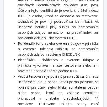
oficiálnych identifikačných dokladov (OP, pas).
Účelom tejto identifikácie je overiť, či držiteľ Indexu
ICDL je osoba, ktorá sa dostavila na testovanie.
Uchádzač je povinný podrobiť sa identifikácii. Ak
uchádzač neudelil plný súhlas so spracovaním
osobných údajov, nemožno mu predať index, ani
poskytnúť ďalšie služby systému ICDL.
Po identifikácii prebieha overenie údajov v prihláške
a overenie udelenia súhlasu so spracovaním
osobných údajov v systéme IS ECDL/SK.
Identifikáciu uchádzačov a overenie údajov v
prihláške vykonáva manažér testovania alebo ním
poverená osoba činná v systéme ICDL.
Vedúci testovania je povinný presvedčiť sa, či medzi
uchádzačmi nie je osoba, ktorú pozná (rozumie sa
rodinný príslušník alebo blízka spriatelená osoba)
alebo osoba, ktorú na získanie certifikátu
pripravoval v priebehu predchádzajúcich 11
mesiacov. Testovanie takejto osoby musí