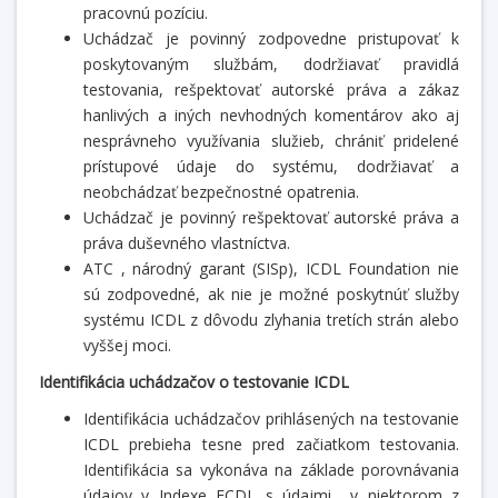
pracovnú pozíciu.
Uchádzač je povinný zodpovedne pristupovať k
poskytovaným službám, dodržiavať pravidlá
testovania, rešpektovať autorské práva a zákaz
hanlivých a iných nevhodných komentárov ako aj
nesprávneho využívania služieb, chrániť pridelené
prístupové údaje do systému, dodržiavať a
neobchádzať bezpečnostné opatrenia.
Uchádzač je povinný rešpektovať autorské práva a
práva duševného vlastníctva.
ATC , národný garant (SISp), ICDL Foundation nie
sú zodpovedné, ak nie je možné poskytnúť služby
systému ICDL z dôvodu zlyhania tretích strán alebo
vyššej moci.
Identifikácia uchádzačov o testovanie ICDL
Identifikácia uchádzačov prihlásených na testovanie
ICDL prebieha tesne pred začiatkom testovania.
Identifikácia sa vykonáva na základe porovnávania
údajov v Indexe ECDL s údajmi v niektorom z