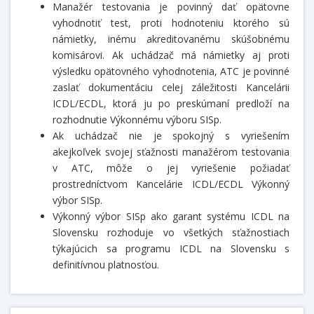
Manažér testovania je povinný dať opätovne
vyhodnotiť test, proti hodnoteniu ktorého sú
námietky, inému akreditovanému skúšobnému
komisárovi. Ak uchádzač má námietky aj proti
výsledku opätovného vyhodnotenia, ATC je povinné
zaslať dokumentáciu celej záležitosti Kancelárii
ICDL/ECDL, ktorá ju po preskúmaní predloží na
rozhodnutie Výkonnému výboru SISp.
Ak uchádzač nie je spokojný s vyriešením
akejkoľvek svojej sťažnosti manažérom testovania
v ATC, môže o jej vyriešenie požiadať
prostredníctvom Kancelárie ICDL/ECDL Výkonný
výbor SISp.
Výkonný výbor SISp ako garant systému ICDL na
Slovensku rozhoduje vo všetkých sťažnostiach
týkajúcich sa programu ICDL na Slovensku s
definitívnou platnosťou.