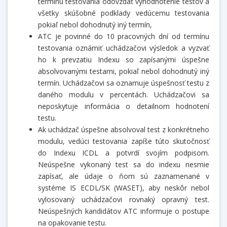
termínu testovania odovzdať vyhodnotenie testov a
všetky skúšobné podklady vedúcemu testovania
pokiaľ nebol dohodnutý iný termín,
ATC je povinné do 10 pracovných dní od termínu
testovania oznámiť uchádzačovi výsledok a vyzvať
ho k prevzatiu Indexu so zapísanými úspešne
absolvovanými testami, pokiaľ nebol dohodnutý iný
termín. Uchádzačovi sa oznamuje úspešnosť testu z
daného modulu v percentách. Uchádzačovi sa
neposkytuje informácia o detailnom hodnotení
testu.
Ak uchádzač úspešne absolvoval test z konkrétneho
modulu, vedúci testovania zapíše túto skutočnosť
do Indexu ICDL a potvrdí svojím podpisom.
Neúspešne vykonaný test sa do indexu nesmie
zapísať, ale údaje o ňom sú zaznamenané v
systéme IS ECDL/SK (WASET), aby neskôr nebol
vylosovaný uchádzačovi rovnaký opravný test.
Neúspešných kandidátov ATC informuje o postupe
na opakovanie testu.