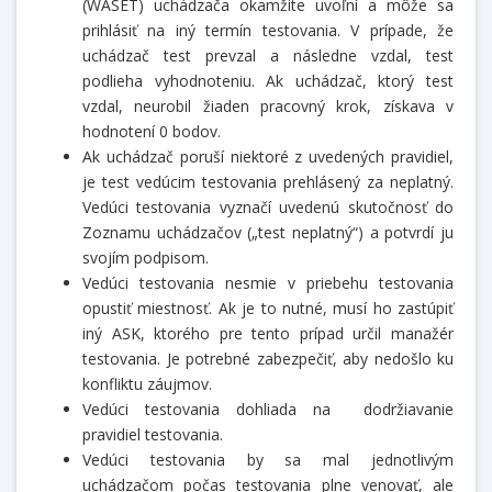
(WASET) uchádzača okamžite uvoľní a môže sa
prihlásiť na iný termín testovania. V prípade, že
uchádzač test prevzal a následne vzdal, test
podlieha vyhodnoteniu. Ak uchádzač, ktorý test
vzdal, neurobil žiaden pracovný krok, získava v
hodnotení 0 bodov.
Ak uchádzač poruší niektoré z uvedených pravidiel,
je test vedúcim testovania prehlásený za neplatný.
Vedúci testovania vyznačí uvedenú skutočnosť do
Zoznamu uchádzačov („test neplatný“) a potvrdí ju
svojím podpisom.
Vedúci testovania nesmie v priebehu testovania
opustiť miestnosť. Ak je to nutné, musí ho zastúpiť
iný ASK, ktorého pre tento prípad určil manažér
testovania. Je potrebné zabezpečiť, aby nedošlo ku
konfliktu záujmov.
Vedúci testovania dohliada na dodržiavanie
pravidiel testovania.
Vedúci testovania by sa mal jednotlivým
uchádzačom počas testovania plne venovať, ale