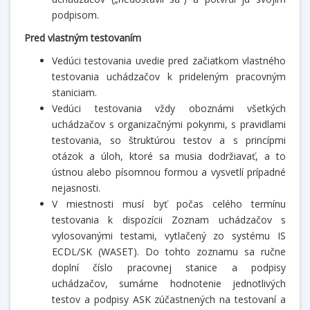
podpisom.
Pred vlastným testovaním
Vedúci testovania uvedie pred začiatkom vlastného
testovania uchádzačov k prideleným pracovným
staniciam.
Vedúci testovania vždy oboznámi všetkých
uchádzačov s organizačnými pokynmi, s pravidlami
testovania, so štruktúrou testov a s princípmi
otázok a úloh, ktoré sa musia dodržiavať, a to
ústnou alebo písomnou formou a vysvetlí prípadné
nejasnosti.
V miestnosti musí byť počas celého termínu
testovania k dispozícii Zoznam uchádzačov s
vylosovanými testami, vytlačený zo systému IS
ECDL/SK (WASET). Do tohto zoznamu sa ručne
doplní číslo pracovnej stanice a podpisy
uchádzačov, sumárne hodnotenie jednotlivých
testov a podpisy ASK zúčastnených na testovaní a