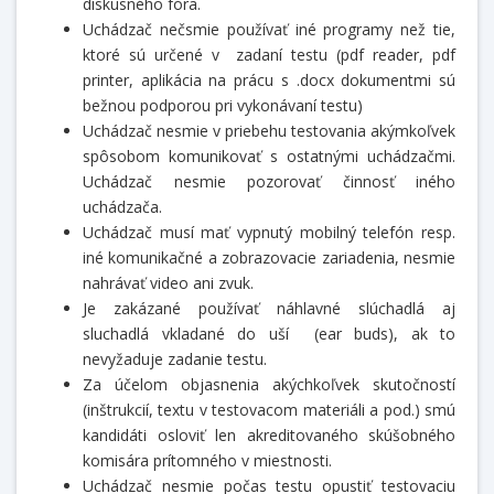
diskusného fóra.
Uchádzač nečsmie používať iné programy než tie,
ktoré sú určené v zadaní testu (pdf reader, pdf
printer, aplikácia na prácu s .docx dokumentmi sú
bežnou podporou pri vykonávaní testu)
Uchádzač nesmie v priebehu testovania akýmkoľvek
spôsobom komunikovať s ostatnými uchádzačmi.
Uchádzač nesmie pozorovať činnosť iného
uchádzača.
Uchádzač musí mať vypnutý mobilný telefón resp.
iné komunikačné a zobrazovacie zariadenia, nesmie
nahrávať video ani zvuk.
Je zakázané používať náhlavné slúchadlá aj
sluchadlá vkladané do uší (ear buds), ak to
nevyžaduje zadanie testu.
Za účelom objasnenia akýchkoľvek skutočností
(inštrukcií, textu v testovacom materiáli a pod.) smú
kandidáti osloviť len akreditovaného skúšobného
komisára prítomného v miestnosti.
Uchádzač nesmie počas testu opustiť testovaciu