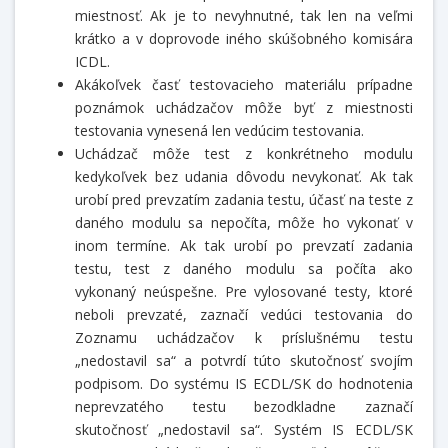
miestnosť. Ak je to nevyhnutné, tak len na veľmi
krátko a v doprovode iného skúšobného komisára
ICDL.
Akákoľvek časť testovacieho materiálu prípadne
poznámok uchádzačov môže byť z miestnosti
testovania vynesená len vedúcim testovania.
Uchádzač môže test z konkrétneho modulu
kedykoľvek bez udania dôvodu nevykonať. Ak tak
urobí pred prevzatím zadania testu, účasť na teste z
daného modulu sa nepočíta, môže ho vykonať v
inom termíne. Ak tak urobí po prevzatí zadania
testu, test z daného modulu sa počíta ako
vykonaný neúspešne. Pre vylosované testy, ktoré
neboli prevzaté, zaznačí vedúci testovania do
Zoznamu uchádzačov k príslušnému testu
„nedostavil sa“ a potvrdí túto skutočnosť svojím
podpisom. Do systému IS ECDL/SK do hodnotenia
neprevzatého testu bezodkladne zaznačí
skutočnosť „nedostavil sa“. Systém IS ECDL/SK